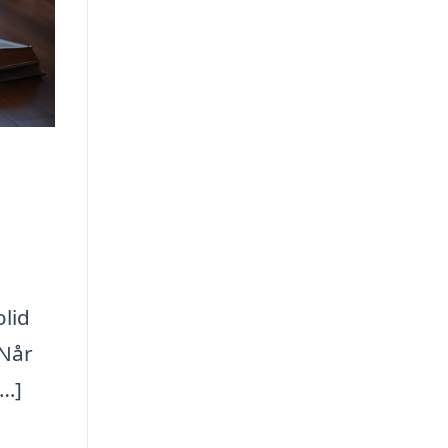
lid
 Når
[…]