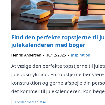
Find den perfekte topstjerne til ju
julekalenderen med bøger
Henrik Andersen
-
18/12/2025
-
Inspiration
At vælge den perfekte topstjerne til jule
juleudsmykning. En topstjerne bør være 
konstruktion og gerne afspejle din perso
det kommer til julekalenderen, kan bøge
Forsæt med at læse