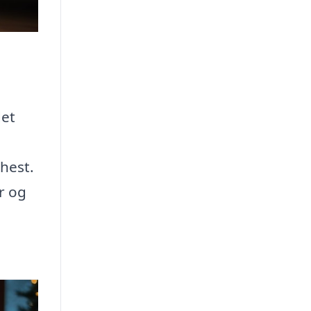
det
hest.
r og