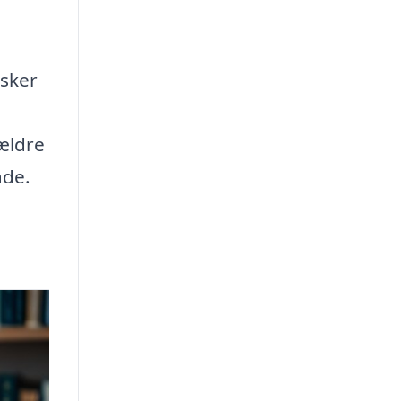
nsker
ældre
åde.