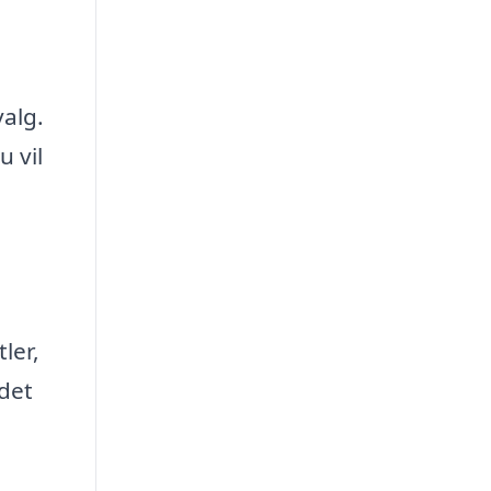
valg.
 vil
ler,
det