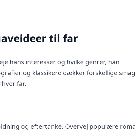
veideer til far
eje hans interesser og hvilke genrer, han
iografier og klassikere dækker forskellige sma
nhver far.
holdning og eftertanke. Overvej populære rom