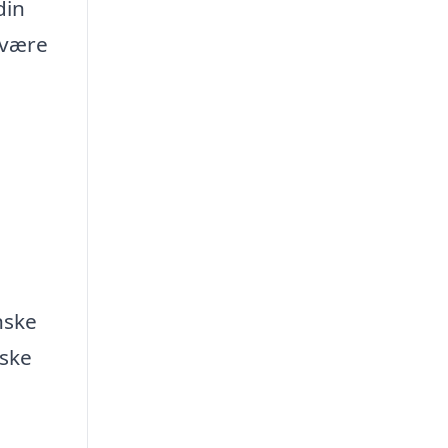
din
 være
nske
iske