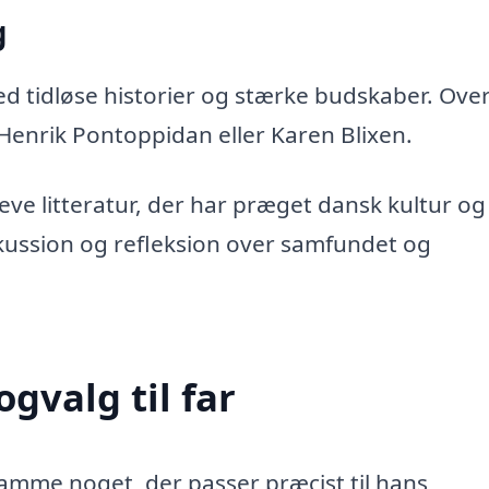
g
d tidløse historier og stærke budskaber. Over
enrik Pontoppidan eller Karen Blixen.
eve litteratur, der har præget dansk kultur og
iskussion og refleksion over samfundet og
gvalg til far
 ramme noget, der passer præcist til hans