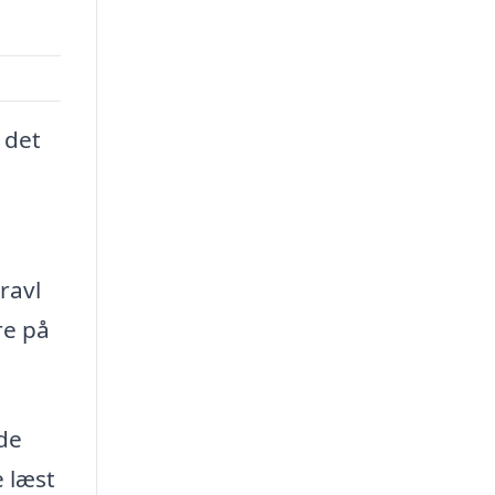
 det
ravl
re på
åde
e læst