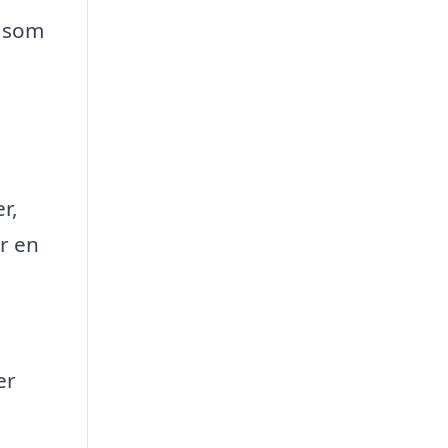
, som
r,
r en
er