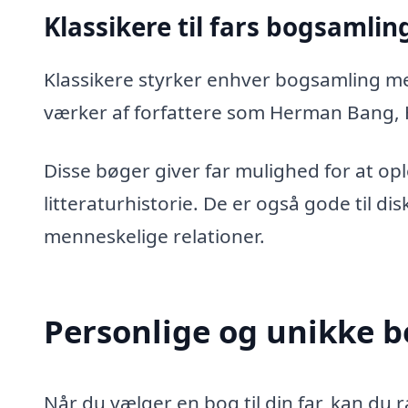
Klassikere til fars bogsamlin
Klassikere styrker enhver bogsamling me
værker af forfattere som Herman Bang, H
Disse bøger giver far mulighed for at opl
litteraturhistorie. De er også gode til d
menneskelige relationer.
Personlige og unikke bo
Når du vælger en bog til din far, kan du