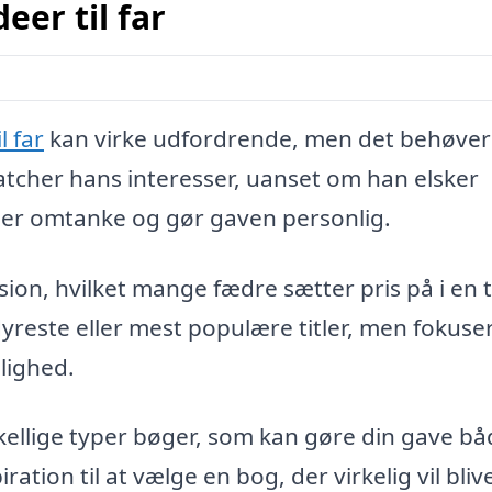
er til far
l far
kan virke udfordrende, men det behøver
atcher hans interesser, uanset om han elsker
 viser omtanke og gør gaven personlig.
ion, hvilket mange fædre sætter pris på i en t
yreste eller mest populære titler, men fokuse
lighed.
kellige typer bøger, som kan gøre din gave b
ation til at vælge en bog, der virkelig vil bliv