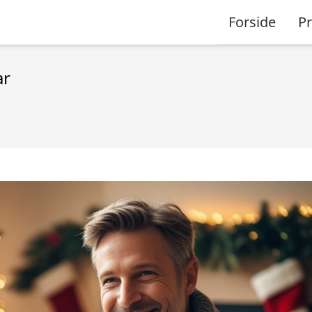
Forside
P
ar